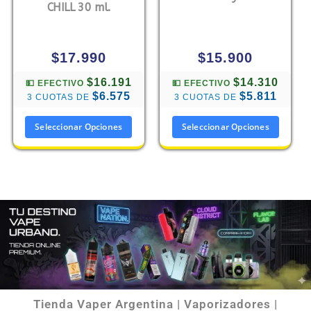
CHILL 30 ml.
$
17.990
$
15.900
$16.191
$14.310
💵 EFECTIVO
💵 EFECTIVO
$6.575
$5.811
3 CUOTAS DE
3 CUOTAS DE
Seleccionar Opciones
Seleccionar Opciones
Tienda Vaper Argentina | Vaporizadores |