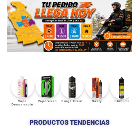
Vape
Vaporesso
Kings Crest
Nasty
Shibumi
Descartable
PRODUCTOS TENDENCIAS