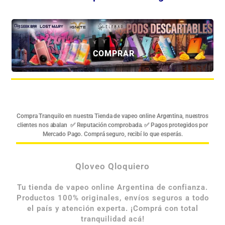
Descubrí la nueva generación de Vapes Descartables en QloveoQloquiero, tu Tienda de vapeo online Argentina de confianza. Tenemos stock real de los modelos más pedidos: Ignite los clásicos Elf Bar y la potencia de Geek Bar. Elegí tu sabor, elegí tus Puffs y vapeá con estilo. no dejes de comunicarte Tienda de vapeo online Argentina
COMPRAR
Compra Tranquilo en nuestra Tienda de vapeo online Argentina, nuestros
clientes nos abalan ✅ Reputación comprobada. ✅ Pagos protegidos por
Mercado Pago. Comprá seguro, recibí lo que esperás.
Qloveo Qloquiero
Tu tienda de vapeo online Argentina de confianza.
Productos 100% originales, envíos seguros a todo
el país y atención experta. ¡Comprá con total
tranquilidad acá!