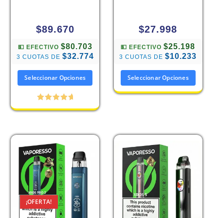
$
89.670
$
27.998
$80.703
$25.198
💵 EFECTIVO
💵 EFECTIVO
$32.774
$10.233
3 CUOTAS DE
3 CUOTAS DE
Seleccionar Opciones
Seleccionar Opciones
Valorado
con
5.00
de 5
¡OFERTA!