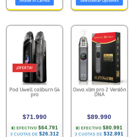
Añadir Al Carrito
Seleccionar Opciones
¡OFERTA!
Pod Uwell caliburn G4
Oxva xlim pro 2 Versión
pro
DNA
$
71.990
$
89.990
$64.791
$80.991
💵 EFECTIVO
💵 EFECTIVO
$26.312
$32.891
3 CUOTAS DE
3 CUOTAS DE