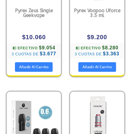
Pyrex Zeus Single
Pyrex Voopoo Uforce
Geekvape
3.5 ml
$
10.060
$
9.200
$9.054
$8.280
💵 EFECTIVO
💵 EFECTIVO
$3.677
$3.363
3 CUOTAS DE
3 CUOTAS DE
Añadir Al Carrito
Añadir Al Carrito