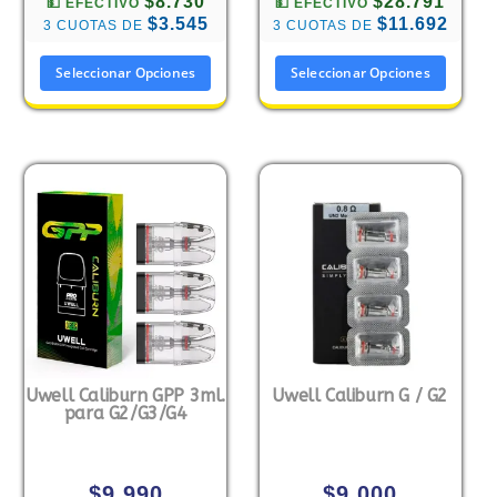
$8.730
$28.791
💵 EFECTIVO
💵 EFECTIVO
$3.545
$11.692
3 CUOTAS DE
3 CUOTAS DE
Seleccionar Opciones
Seleccionar Opciones
Uwell Caliburn GPP 3ml.
Uwell Caliburn G / G2
para G2/G3/G4
$
9.990
$
9.000