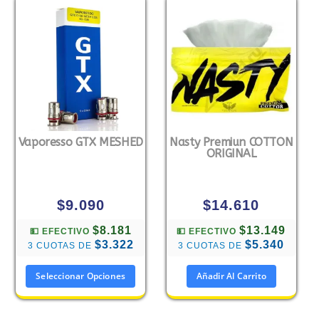
Vaporesso GTX MESHED
Nasty Premiun COTTON
ORIGINAL
$
9.090
$
14.610
$8.181
$13.149
💵 EFECTIVO
💵 EFECTIVO
$3.322
$5.340
3 CUOTAS DE
3 CUOTAS DE
Seleccionar Opciones
Añadir Al Carrito