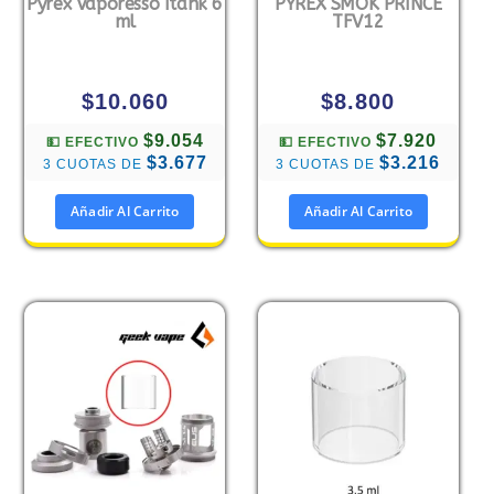
Pyrex Vaporesso Itank 6
PYREX SMOK PRINCE
ml
TFV12
$
10.060
$
8.800
$9.054
$7.920
💵 EFECTIVO
💵 EFECTIVO
$3.677
$3.216
3 CUOTAS DE
3 CUOTAS DE
Añadir Al Carrito
Añadir Al Carrito