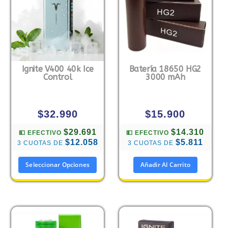
Ignite V400 40k Ice
Batería 18650 HG2
Control
3000 mAh
$
32.990
$
15.900
$29.691
$14.310
💵 EFECTIVO
💵 EFECTIVO
$12.058
$5.811
3 CUOTAS DE
3 CUOTAS DE
Seleccionar Opciones
Añadir Al Carrito