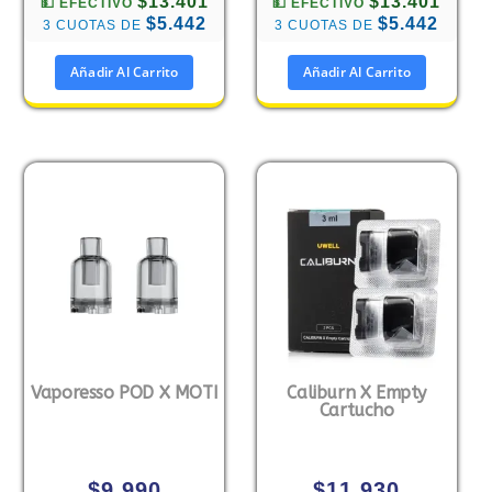
$13.401
$13.401
💵 EFECTIVO
💵 EFECTIVO
$5.442
$5.442
3 CUOTAS DE
3 CUOTAS DE
Añadir Al Carrito
Añadir Al Carrito
Vaporesso POD X MOTI
Caliburn X Empty
Cartucho
$
9.990
$
11.930