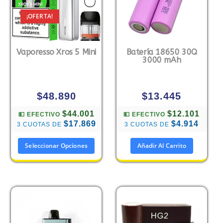
¡OFERTA!
Vaporesso Xros 5 Mini
Batería 18650 30Q
3000 mAh
$
48.890
$
13.445
$44.001
$12.101
💵 EFECTIVO
💵 EFECTIVO
$17.869
$4.914
3 CUOTAS DE
3 CUOTAS DE
Seleccionar Opciones
Añadir Al Carrito