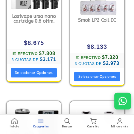
Lostvape ursa nano
Smok LP2 Coil DC
cartridge 0.6 oHm.
$
8.675
$
8.133
$7.808
💵 EFECTIVO
$7.320
💵 EFECTIVO
$3.171
3 CUOTAS DE
$2.973
3 CUOTAS DE
Seleccionar Opciones
Seleccionar Opciones
Inicio
Categorías
Buscar
Carrito
Mi cuenta