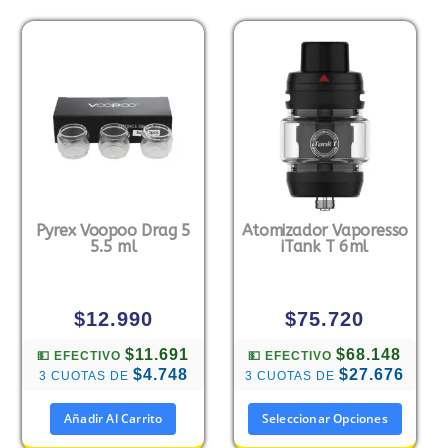
Pyrex Voopoo Drag 5
Atomizador Vaporesso
5.5 ml
iTank T 6ml
$
12.990
$
75.720
$11.691
$68.148
💵 EFECTIVO
💵 EFECTIVO
$4.748
$27.676
3 CUOTAS DE
3 CUOTAS DE
Añadir Al Carrito
Seleccionar Opciones