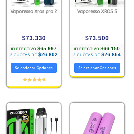
Vaporesso Xros pro 2
Vaporesso XROS 5
$
73.330
$
73.500
$65.997
$66.150
💵 EFECTIVO
💵 EFECTIVO
$26.802
$26.864
3 CUOTAS DE
3 CUOTAS DE
Seleccionar Opciones
Seleccionar Opciones
Valorado
con
5.00
de 5