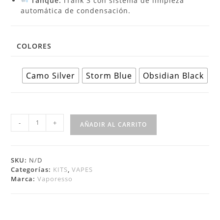
Tanque:
iTank 3 con sistema de limpieza
automática de condensación.
COLORES
Camo Silver
Storm Blue
Obsidian Black
-
+
AÑADIR AL CARRITO
SKU:
N/D
Categorías:
KITS
,
VAPES
Marca:
Vaporesso