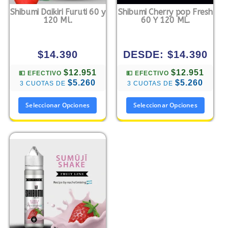
Shibumi Daikiri Furuti 60 y
Shibumi Cherry pop Fresh
120 Ml.
60 Y 120 ML.
$
14.390
DESDE:
$
14.390
$12.951
$12.951
💵 EFECTIVO
💵 EFECTIVO
$5.260
$5.260
3 CUOTAS DE
3 CUOTAS DE
Seleccionar Opciones
Seleccionar Opciones