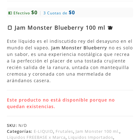
$0
$0
|
💵 Efectivo
3 Cuotas de
🍞 Jam Monster Blueberry 100 ml 🫐
Este líquido es el indiscutido rey del desayuno en el
mundo del vapeo.
Jam Monster Blueberry
no es solo
un sabor, es una experiencia nostálgica que recrea
a la perfección el placer de una tostada crujiente
recién salida de la ranura, untada con mantequilla
cremosa y coronada con una mermelada de
arándanos casera.
Este producto no está disponible porque no
quedan existencias.
SKU:
N/D
Categorías:
E-LIQUID
,
Frutales
,
Jam Monster 100 ml.
,
Líquidos FREEBASE x Marca
,
Liquidos Importados
,