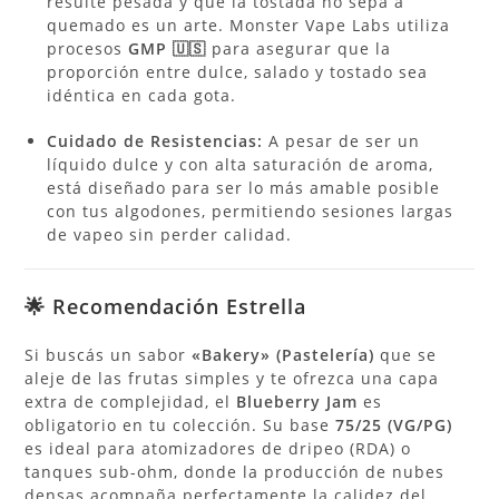
resulte pesada y que la tostada no sepa a
quemado es un arte. Monster Vape Labs utiliza
procesos
GMP 🇺🇸
para asegurar que la
proporción entre dulce, salado y tostado sea
idéntica en cada gota.
Cuidado de Resistencias:
A pesar de ser un
líquido dulce y con alta saturación de aroma,
está diseñado para ser lo más amable posible
con tus algodones, permitiendo sesiones largas
de vapeo sin perder calidad.
🌟 Recomendación Estrella
Si buscás un sabor
«Bakery» (Pastelería)
que se
aleje de las frutas simples y te ofrezca una capa
extra de complejidad, el
Blueberry Jam
es
obligatorio en tu colección. Su base
75/25 (VG/PG)
es ideal para atomizadores de dripeo (RDA) o
tanques sub-ohm, donde la producción de nubes
densas acompaña perfectamente la calidez del