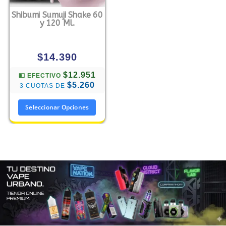
Shibumi Sumuji Shake 60
y 120 Ml.
$
14.390
$12.951
💵 EFECTIVO
$5.260
3 CUOTAS DE
Seleccionar Opciones