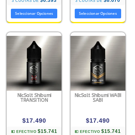
$6.393
$8.670
3 CUOTAS DE
3 CUOTAS DE
Seleccionar Opciones
Seleccionar Opciones
NicSalt Shibumi
NicSalt Shibumi WABI
TRANSITION
SABI
$
17.490
$
17.490
$15.741
$15.741
💵 EFECTIVO
💵 EFECTIVO