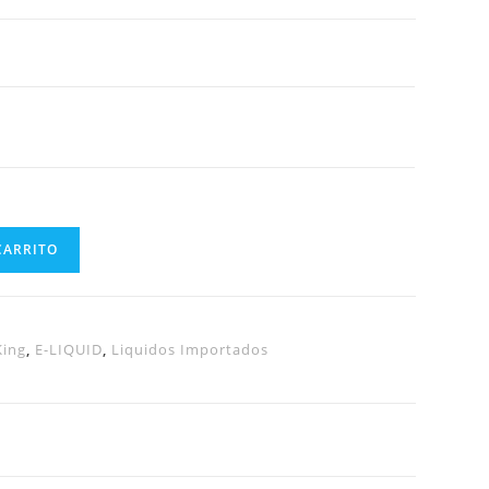
CARRITO
King
,
E-LIQUID
,
Liquidos Importados