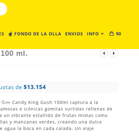
ES
🫕 FONDO DE LA OLLA
ENVIOS
INFO
$
0
100 ml.
$13.154
uotas de
! 💦🍬 Candy King Gush 100ml captura a la
famosas e icónicas gomitas surtidas rellenas de
a un vibrante estallido de frutas mixtas como
illas y manzanas verdes, creando una dulce
e agua la boca en cada calada. Un viaje