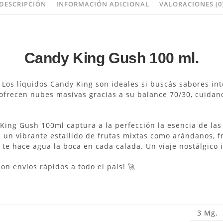
DESCRIPCIÓN
INFORMACIÓN ADICIONAL
VALORACIONES (0
Candy King Gush 100 ml.
ó! Los líquidos Candy King son ideales si buscás sabores i
ofrecen nubes masivas gracias a su balance 70/30, cuidand
 King Gush 100ml captura a la perfección la esencia de las
a un vibrante estallido de frutas mixtas como arándanos, 
e hace agua la boca en cada calada. Un viaje nostálgico i
n envíos rápidos a todo el país! 🚀
3 Mg.