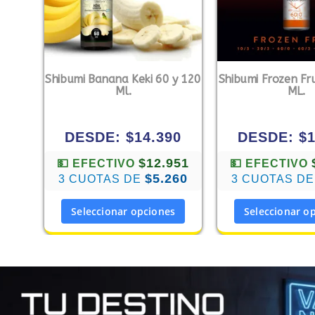
Shibumi Banana Keki 60 y 120
Shibumi Frozen Fru
Ml.
ML.
DESDE:
$
14.390
DESDE:
$
$12.951
💵 EFECTIVO
💵 EFECTIVO
$5.260
3 CUOTAS DE
3 CUOTAS D
Seleccionar opciones
Seleccionar o