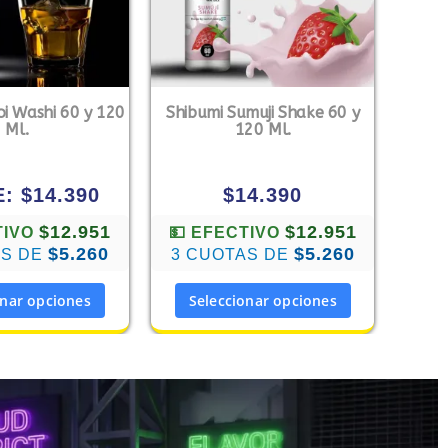
oi Washi 60 y 120
Shibumi Sumuji Shake 60 y
Ml.
120 Ml.
E:
$
14.390
$
14.390
$12.951
$12.951
TIVO
💵 EFECTIVO
$5.260
$5.260
AS DE
3 CUOTAS DE
onar opciones
Seleccionar opciones