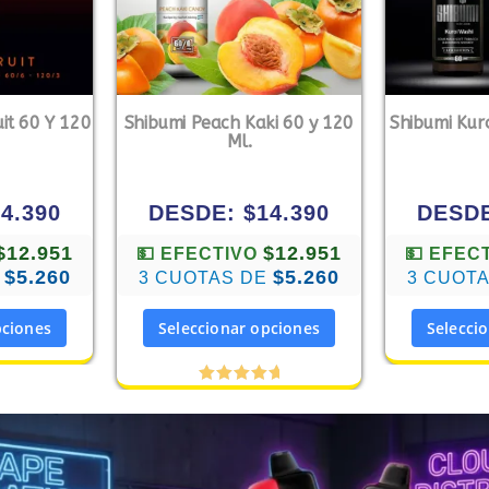
it 60 Y 120
Shibumi Peach Kaki 60 y 120
Shibumi Kur
Ml.
14.390
DESDE:
$
14.390
DESD
$12.951
$12.951
💵 EFECTIVO
💵 EFEC
$5.260
$5.260
E
3 CUOTAS DE
3 CUOT
pciones
Seleccionar opciones
Selecci
Valorado
con
5.00
de 5