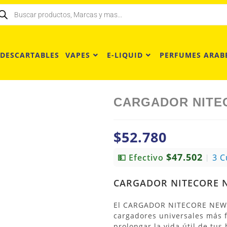
 DESCARTABLES
VAPES
E-LIQUID
PERFUMES ARAB
CARGADOR NITE
$
52.780
$47.502
💵 Efectivo
3 C
|
CARGADOR NITECORE 
El
CARGADOR NITECORE NE
cargadores universales más 
prolongar la vida útil de tus