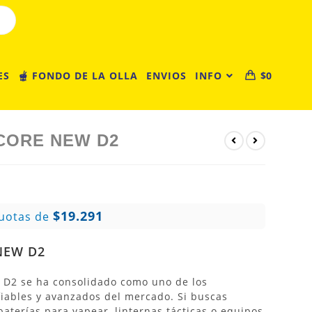
ES
🫕 FONDO DE LA OLLA
ENVIOS
INFO
$
0
CORE NEW D2
$19.291
uotas de
NEW D2
W D2
se ha consolidado como uno de los
fiables y avanzados del mercado.
Si buscas
 baterías para vapear, linternas tácticas o equipos