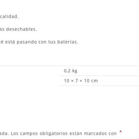
.
 calidad.
nas desechables.
é está pasando con tus baterías.
0,2 kg
10 × 7 × 10 cm
*
ada.
Los campos obligatorios están marcados con