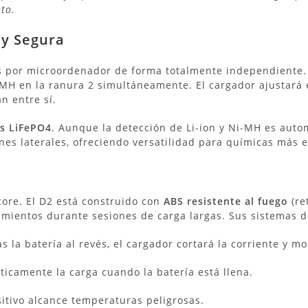
to.
 y Segura
s por microordenador de forma totalmente independiente.
i-MH en la ranura 2 simultáneamente.
El cargador ajustará 
n entre sí.
as LiFePO4
.
Aunque la detección de Li-ion y Ni-MH es autom
s laterales, ofreciendo versatilidad para químicas más e
core.
El D2 está construido con
ABS resistente al fuego
(re
amientos durante sesiones de carga largas.
Sus sistemas d
as la batería al revés, el cargador cortará la corriente y m
icamente la carga cuando la batería está llena.
sitivo alcance temperaturas peligrosas.