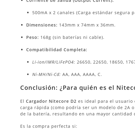
Corriente de Salida (Output Current):
500mA x 2 canales (Carga estándar segura pa
Dimensiones:
143mm x 74mm x 36mm.
Peso:
168g (sin baterías ni cable).
Compatibilidad Completa:
Li-ion/IMR/LiFePO4:
26650, 22650, 18650, 1767
Ni-MH/Ni-Cd:
AA, AAA, AAAA, C.
Conclusión: ¿Para quién es el Nitec
El
Cargador Nitecore D2
es ideal para el usuario
carga rápida (como podría ser un modelo de 2A o 
de la batería, resultando en una mayor cantidad d
Es la compra perfecta si: