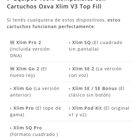
Cartuchos Oxva Xlim V3 Top Fill
Si tenés cualquiera de estos dispositivos,
estos
cartuchos funcionan perfectamente
:
🆕
Xlim Pro 2
▫️
Xlim SQ
(El cuadrado
(incluida versión
sin pantalla)
DNA)
🆕
Xlim Go 2
(El
▫️
Xlim SE 2
(La versión
nuevo rey)
con voz)
▫️
Xlim Go
(La versión
▫️
Xlim SE / SE Bonus
(El
anterior)
clásico sin botón)
▫️
Xlim Pro
(El tope de
▫️
Xlim Pod Kit
(El original
gama)
v1 y v2)
▫️
Xlim SQ Pro
(Formato cuadrado )