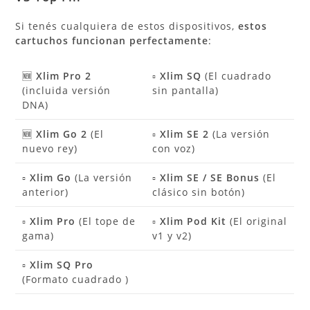
Si tenés cualquiera de estos dispositivos,
estos
cartuchos funcionan perfectamente
:
🆕
Xlim Pro 2
▫️
Xlim SQ
(El cuadrado
(incluida versión
sin pantalla)
DNA)
🆕
Xlim Go 2
(El
▫️
Xlim SE 2
(La versión
nuevo rey)
con voz)
▫️
Xlim Go
(La versión
▫️
Xlim SE / SE Bonus
(El
anterior)
clásico sin botón)
▫️
Xlim Pro
(El tope de
▫️
Xlim Pod Kit
(El original
gama)
v1 y v2)
▫️
Xlim SQ Pro
(Formato cuadrado )