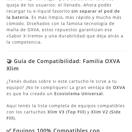
queja de los usuarios: el llenado.
Ahora podés
recargar tu e-liquid favorito
sin separar el pod de
la batería
.
Es más limpio, más rápido y mucho más
cómodo.
Diseñados con la famosa tecnología de
malla de OXVA, estos repuestos garantizan ese
«Sabor X-tremo» y una durabilidad que deja atrás a
la competencia.
🤝 Guía de Compatibilidad: Familia OXVA
Xlim
¿Tenés dudas sobre si este cartucho le sirve a tu
equipo? ¡No te compliques! La gran ventaja de
OXVA
es que ha creado un
Ecosistema Universal
.
Aquí tenés la lista completa de equipos compatibles
con los cartuchos
Xlim V3 (Top Fill)
y
Xlim V2 (Side
Fill)
.
✅ Equipos 100% Compatibles con