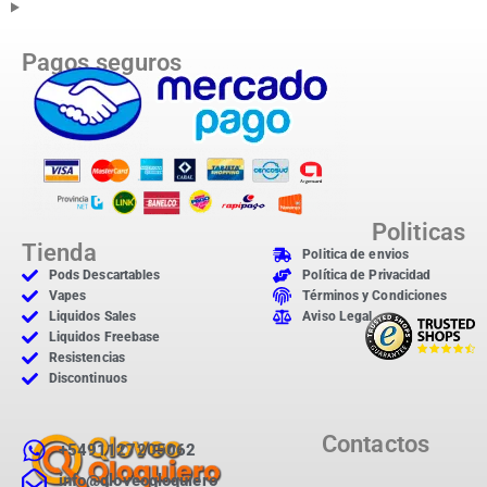
Pagos seguros
Politicas
Tienda
Politica de envios
Pods Descartables
Política de Privacidad
Vapes
Términos y Condiciones
Liquidos Sales
Aviso Legal
Liquidos Freebase
Resistencias
Discontinuos
Contactos
+5491127205062
info@qloveoqloquiero