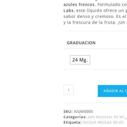
azules frescos
. Formulado co
Labs
, este líquido ofrece u
sabor denso y cremoso. Es el 
y la frescura de la fruta. ¡Un
GRADUACION
24 Mg.
AÑADIR AL 
SKU:
NSJM0005
Categorías:
Jam Monster 30 Ml.
Etiqueta:
NicSalt Wicked 30 ml.