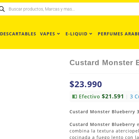
 DESCARTABLES
VAPES
E-LIQUID
PERFUMES ARAB
Custard Monster B
$
23.990
$21.591
💵 Efectivo
3 C
|
Custard Monster Blueberry 3
Custard Monster Blueberry
e
combina la textura aterciop
cocinada a fuego lento con l