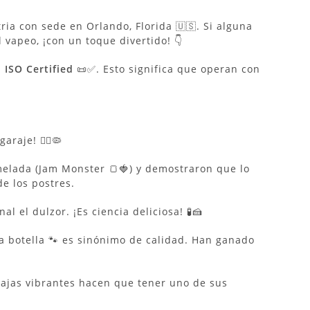
stria con sede en Orlando, Florida 🇺🇸. Si alguna
 vapeo, ¡con un toque divertido! 👇
n
ISO Certified
📜✅.
Esto significa que operan con
aje! 🙅‍♂️🦠
lada (Jam Monster 🍞🍓) y demostraron que lo
e los postres.
l el dulzor. ¡Es ciencia deliciosa! 🧪🍰
a botella 🐾 es sinónimo de calidad. Han ganado
cajas vibrantes hacen que tener uno de sus