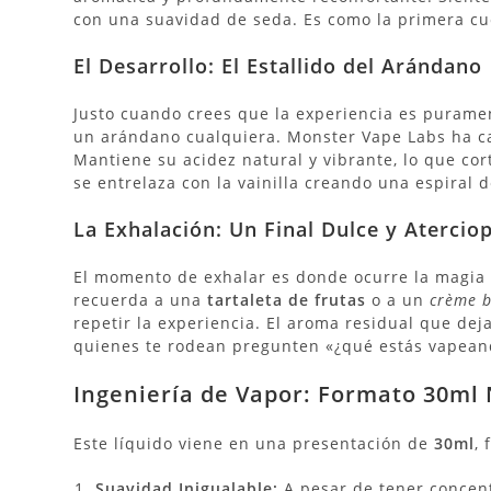
con una suavidad de seda. Es como la primera cu
El Desarrollo: El Estallido del Arándano
Justo cuando crees que la experiencia es puramen
un arándano cualquiera.
Monster Vape Labs ha ca
Mantiene su acidez natural y vibrante, lo que cor
se entrelaza con la vainilla creando una espiral 
La Exhalación: Un Final Dulce y Atercio
El momento de exhalar es donde ocurre la magia f
recuerda a una
tartaleta de frutas
o a un
crème b
repetir la experiencia.
El aroma residual que deja
quienes te rodean pregunten «¿qué estás vapean
Ingeniería de Vapor: Formato 30ml N
Este líquido viene en una presentación de
30ml
,
Suavidad Inigualable:
A pesar de tener concent