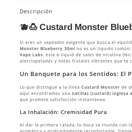
Descripción
🫐🍮 Custard Monster Blueb
Si eres un vapeador exigente que busca el equilib
Monster Blueberry 30ml
no es un líquido común;
Vape Labs
, este e-liquid de sales de nicotina (Ni
aterciopeladas y notas frutales vibrantes que te 
Un Banquete para los Sentidos: El P
Lo que distingue a la línea
Custard Monster
de ot
aquí encontramos una
natillas (custard) inglesa 
que promete satisfacción instantánea.
La Inhalación: Cremisidad Pura
Al dar la primera calada, tu boca se inunda con 
aromática y profundamente reconfortante.
Siente