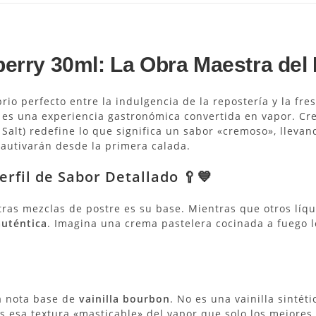
erry 30ml: La Obra Maestra del 
rio perfecto entre la indulgencia de la repostería y la fr
 es una experiencia gastronómica convertida en vapor.
Cr
c Salt) redefine lo que significa un sabor «cremoso», lleva
cautivarán desde la primera calada.
erfil de Sabor Detallado 🥄💙
ras mezclas de postre es su base.
Mientras que otros líqu
auténtica
. Imagina una crema pastelera cocinada a fuego le
la nota base de
vainilla bourbon
.
No es una vainilla sintét
s esa textura «masticable» del vapor que solo los mejores 