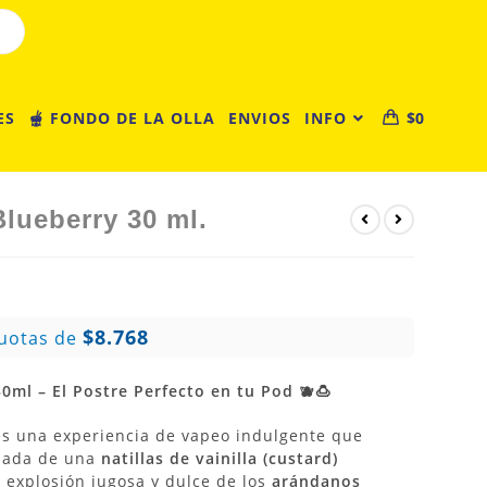
ES
🫕 FONDO DE LA OLLA
ENVIOS
INFO
$
0
lueberry 30 ml.
$8.768
uotas de
0ml – El Postre Perfecto en tu Pod 🫐🍮
s una experiencia de vapeo indulgente que
elada de una
natillas de vainilla (custard)
a explosión jugosa y dulce de los
arándanos