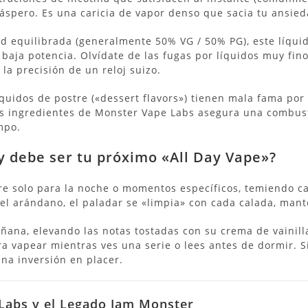
 áspero.
Es una caricia de vapor denso que sacia tu ansied
d equilibrada (generalmente 50% VG / 50% PG), este líquid
 baja potencia.
Olvídate de las fugas por líquidos muy fin
a precisión de un reloj suizo.
quidos de postre («dessert flavors») tienen mala fama por
los ingredientes de Monster Vape Labs asegura una combus
mpo.
 debe ser tu próximo «All Day Vape»?
e solo para la noche o momentos específicos, temiendo c
 del arándano, el paladar se «limpia» con cada calada, man
ñana, elevando las notas tostadas con su crema de vainill
ara vapear mientras ves una serie o lees antes de dormir.
S
una inversión en placer.
 Labs y el Legado Jam Monster