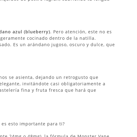
dano azul (blueberry)
.
Pero atención, este no es
eramente cocinado dentro de la natilla.
sado.
Es un arándano jugoso, oscuro y dulce, que
nos se asienta, dejando un retrogusto que
elegante, invitándote casi obligatoriamente a
telería fina y fruta fresca que hará que
es esto importante para ti?
ente 24mg o 48mg), la fórmula de Monster Vape