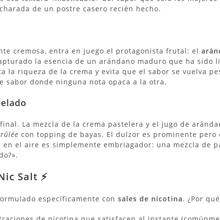
charada de un postre casero recién hecho.
te cremosa, entra en juego el protagonista frutal: el
arán
pturado la esencia de un arándano maduro que ha sido lig
ta la riqueza de la crema y evita que el sabor se vuelva pe
de sabor donde ninguna nota opaca a la otra.
pelado
inal. La mezcla de la crema pastelera y el jugo de aránda
rûlée
con topping de bayas.
El dulzor es prominente pero 
 en el aire es simplemente embriagador: una mezcla de pas
do?».
ic Salt ⚡
 formulado específicamente con
sales de nicotina
.
¿Por qué 
raciones de nicotina que satisfacen al instante (comúnm