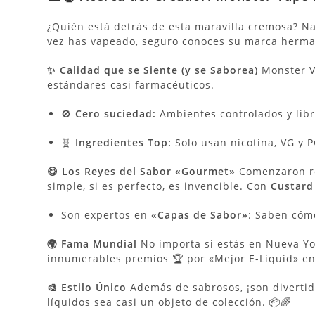
¿Quién está detrás de esta maravilla cremosa? 
vez has vapeado, seguro conoces su marca herm
✨ Calidad que se Siente (y se Saborea)
Monster V
estándares casi farmacéuticos.
🚫
Cero suciedad:
Ambientes controlados y libr
🧬
Ingredientes Top:
Solo usan nicotina, VG y P
😋 Los Reyes del Sabor «Gourmet»
Comenzaron re
simple, si es perfecto, es invencible. Con
Custard
Son expertos en
«Capas de Sabor»
: Saben cómo
🌍 Fama Mundial
No importa si estás en Nueva Yo
innumerables premios 🏆 por «Mejor E-Liquid» en
🎨 Estilo Único
Además de sabrosos, ¡son divertid
líquidos sea casi un objeto de colección. 📦🌈