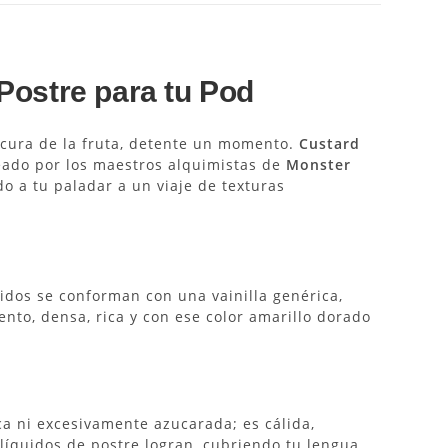
Postre para tu Pod
escura de la fruta, detente un momento.
Custard
eado por los maestros alquimistas de
Monster
ndo a tu paladar a un viaje de texturas
idos se conforman con una vainilla genérica,
nto, densa, rica y con ese color amarillo dorado
ica ni excesivamente azucarada; es cálida,
líquidos de postre logran, cubriendo tu lengua