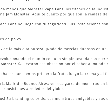
Nada menos que
Monster Vape Labs
, los titanes de la indu
ana
Jam Monster
. Aquí te cuento por qué son la realeza del
ape Labs no juega con tu seguridad.
Sus instalaciones so
es de polvo.
G de la más alta pureza.
¡Nada de mezclas dudosas en un gar
volucionando el mundo con una simple tostada con merme
 Monster
🍮, llevaron esa obsesión por el sabor al mundo d
 hacer que sientas primero la fruta, luego la crema y al fina
rk, Madrid o Buenos Aires; ver esa garra de monstruo en l
 exposiciones alrededor del globo.
os! Su branding colorido, sus monstruos amigables y sus 