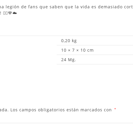
una legión de fans que saben que la vida es demasiado cort
‍♂️💙☁️
0,20 kg
10 × 7 × 10 cm
24 Mg.
ada.
Los campos obligatorios están marcados con
*