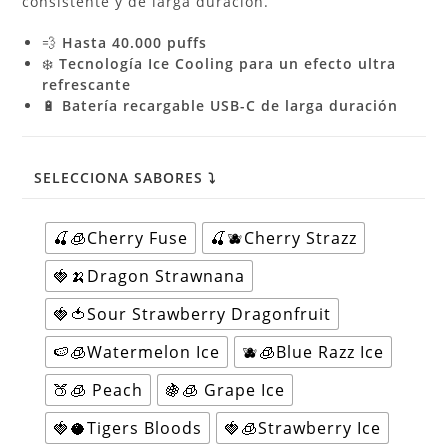
consistente y de larga duración.
💨
Hasta 40.000 puffs
❄️
Tecnología Ice Cooling para un efecto ultra
refrescante
🔋
Batería recargable USB-C de larga duración
SELECCIONA SABORES ⤵
🍒🧊Cherry Fuse
🍒🫐Cherry Strazz
🍓🍌Dragon Strawnana
🍓🍅Sour Strawberry Dragonfruit
🍉🧊Watermelon Ice
🫐🧊Blue Razz Ice
🍑🧊 Peach
🍇🧊 Grape Ice
🍓🥥Tigers Bloods
🍓🧊Strawberry Ice