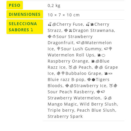
PESO
0,2 kg
DIMENSIONES
10 × 7 × 10 cm
SELECCIONA
🍒🧊Cherry Fuse, 🍒🫐Cherry
SABORES ⤵
Strazz, 🍓🍌Dragon Strawnana,
🍓🍅Sour Strawberry
Dragonfruit, 🍉🧊Watermelon
Ice, 🍭Sour Lush Gummy, 🍉🍭
Watermelon Roll Ups, 🫐🍊
Raspberry Orange, 🫐🧊Blue
Razz Ice, 🍑🧊 Peach, 🍇🧊 Grape
Ice, 🍇🍭Bubbaloo Grape, 🫐🍬
Bluie razz B-pop, 🍓🥥Tigers
Bloods, 🍓🧊Strawberry Ice, 🍑🍇
Sour Peach Rasberry, 🍓🍉
Strawberry Watermelon, 🥭🧊
Mango Magic, Wild Berry Slush,
Triple berry, Peach Blue Slush,
Straberry Spark