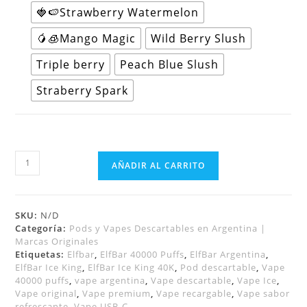
🍓🍉Strawberry Watermelon
🥭🧊Mango Magic
Wild Berry Slush
Triple berry
Peach Blue Slush
Straberry Spark
AÑADIR AL CARRITO
SKU:
N/D
Categoría:
Pods y Vapes Descartables en Argentina |
Marcas Originales
Etiquetas:
Elfbar
,
ElfBar 40000 Puffs
,
ElfBar Argentina
,
ElfBar Ice King
,
ElfBar Ice King 40K
,
Pod descartable
,
Vape
40000 puffs
,
vape argentina
,
Vape descartable
,
Vape Ice
,
Vape original
,
Vape premium
,
Vape recargable
,
Vape sabor
refrescante
,
Vape USB-C