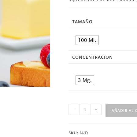
TAMAÑO
100 Ml.
CONCENTRACION
3 Mg.
-
+
AÑADIR AL 
SKU:
N/D