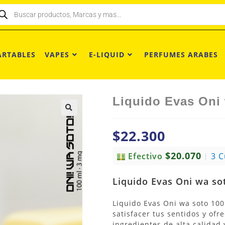
ARTABLES
VAPES
E-LIQUID
PERFUMES ARABES
Liquido Evas Oni 
$
22.300
$20.070
Efectivo
3 
|
Liquido Evas Oni wa so
Liquido Evas Oni wa soto 100
satisfacer tus sentidos y ofr
ingredientes de alta calidad