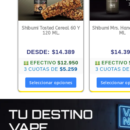
Shibumi Tosted Cereal 60 Y
Shibumi Mrs. Han
120 ML.
Ml.
DESDE:
$
14.389
$
14.3
$12.950
EFECTIVO
EFECTIVO
$5.259
3 CUOTAS DE
3 CUOTAS D
Seleccionar opciones
Seleccionar o