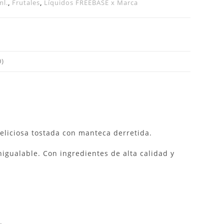
ml.
,
Frutales
,
Líquidos FREEBASE x Marca
)
liciosa tostada con manteca derretida.
igualable. Con ingredientes de alta calidad y