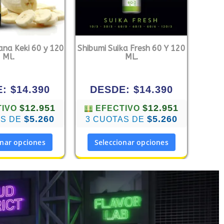
ana Keki 60 y 120
Shibumi Suika Fresh 60 Y 120
Ml.
ML.
E:
$
14.390
DESDE:
$
14.390
$12.951
$12.951
TIVO
EFECTIVO
$5.260
$5.260
AS DE
3 CUOTAS DE
onar opciones
Seleccionar opciones