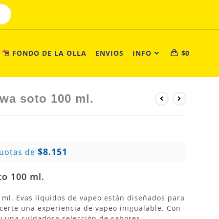
FONDO DE LA OLLA
ENVIOS
INFO
$
0
wa soto 100 ml.
$8.151
Cuotas de
to 100 ml.
 ml. Evas líquidos de vapeo están diseñados para
ecerte una experiencia de vapeo inigualable. Con
 y una cuidadosa selección de sabores