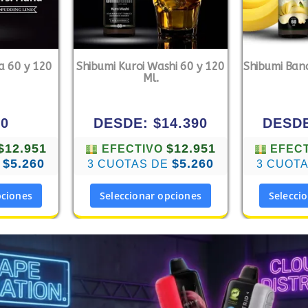
a 60 y 120
Shibumi Kuroi Washi 60 y 120
Shibumi Ban
Ml.
90
DESDE:
$
14.390
DESD
$12.951
$12.951
EFECTIVO
EFEC
$5.260
$5.260
E
3 CUOTAS DE
3 CUOT
pciones
Seleccionar opciones
Selecci