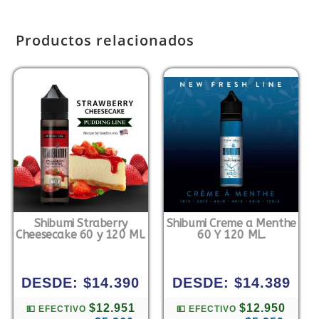
Productos relacionados
Shibumi Straberry
Shibumi Creme a Menthe
Cheesecake 60 y 120 Ml.
60 Y 120 ML.
DESDE:
$
14.390
DESDE:
$
14.389
$12.951
$12.950
💵 EFECTIVO
💵 EFECTIVO