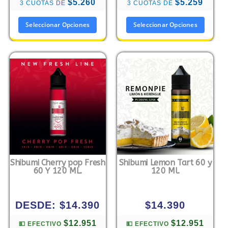
$5.260
$5.259
3 CUOTAS DE
3 CUOTAS DE
Seleccionar Opciones
Seleccionar Opciones
Shibumi Cherry pop Fresh
Shibumi Lemon Tart 60 y
60 Y 120 ML.
120 Ml.
DESDE:
$
14.390
$
14.390
$12.951
$12.951
💵 EFECTIVO
💵 EFECTIVO