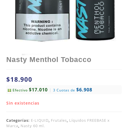
Nasty Menthol Tobacco
$
18.900
$17.010
$6.908
|
Efectivo
3 Cuotas de
Sin existencias
Categorías:
E-LIQUID
,
Frutales
,
Líquidos FREEBASE x
Marca
,
Nasty 60 ml.