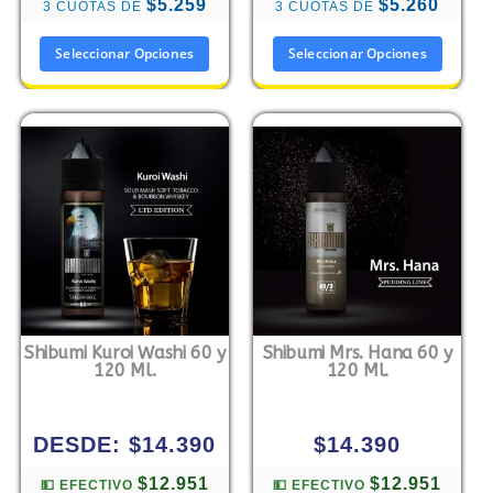
$5.259
$5.260
3 CUOTAS DE
3 CUOTAS DE
Seleccionar Opciones
Seleccionar Opciones
Shibumi Kuroi Washi 60 y
Shibumi Mrs. Hana 60 y
120 Ml.
120 Ml.
DESDE:
$
14.390
$
14.390
$12.951
$12.951
💵 EFECTIVO
💵 EFECTIVO