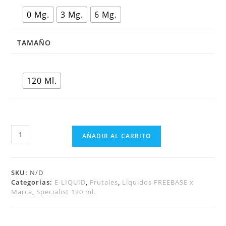
0 Mg.
3 Mg.
6 Mg.
TAMAÑO
120 Ml.
AÑADIR AL CARRITO
SKU:
N/D
Categorías:
E-LIQUID
,
Frutales
,
Líquidos FREEBASE x
Marca
,
Specialist 120 ml.