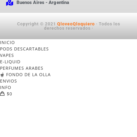
Buenos Aires - Argentina
Copyright © 2021
QloveoQloquiero
· Todos los
derechos reservados ·
INICIO
PODS DESCARTABLES
VAPES
E-LIQUID
PERFUMES ARABES
🫕 FONDO DE LA OLLA
ENVIOS
INFO
$
0