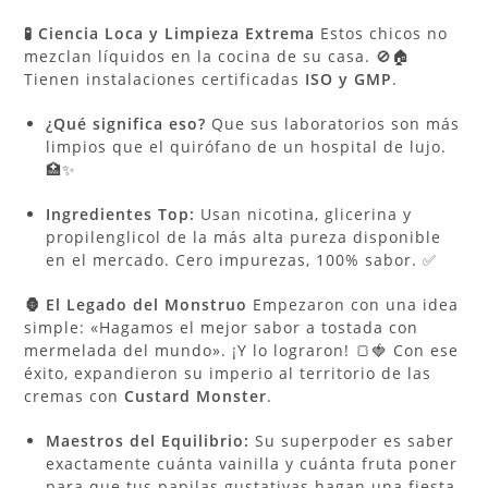
🧪 Ciencia Loca y Limpieza Extrema
Estos chicos no
mezclan líquidos en la cocina de su casa. 🚫🏠
Tienen instalaciones certificadas
ISO y GMP
.
¿Qué significa eso?
Que sus laboratorios son más
limpios que el quirófano de un hospital de lujo.
🏥✨
Ingredientes Top:
Usan nicotina, glicerina y
propilenglicol de la más alta pureza disponible
en el mercado. Cero impurezas, 100% sabor. ✅
🦍 El Legado del Monstruo
Empezaron con una idea
simple: «Hagamos el mejor sabor a tostada con
mermelada del mundo». ¡Y lo lograron! 🍞🍓 Con ese
éxito, expandieron su imperio al territorio de las
cremas con
Custard Monster
.
Maestros del Equilibrio:
Su superpoder es saber
exactamente cuánta vainilla y cuánta fruta poner
para que tus papilas gustativas hagan una fiesta.