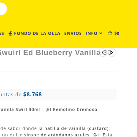
ES
🫕 FONDO DE LA OLLA
ENVIOS
INFO
$
0
wuirl Ed Blueberry Vanilla 30
$8.768
uotas de
anilla Swirl 30ml – ¡El Remolino Cremoso
l de sabor donde la
natilla de vainilla (custard)
,
on un dulce
sirope de arándanos azules
. 🍮✨ Esta