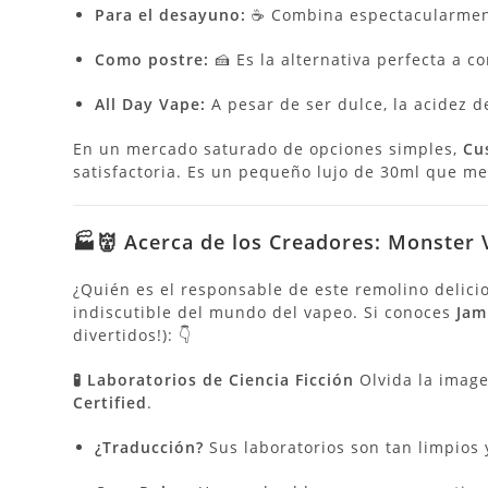
Para el desayuno:
☕ Combina espectacularmente
Como postre:
🍰 Es la alternativa perfecta a c
All Day Vape:
A pesar de ser dulce, la acidez d
En un mercado saturado de opciones simples,
Cu
satisfactoria. Es un pequeño lujo de 30ml que mer
🏭👹 Acerca de los Creadores: Monster 
¿Quién es el responsable de este remolino delici
indiscutible del mundo del vapeo. Si conoces
Jam
divertidos!): 👇
🧪 Laboratorios de Ciencia Ficción
Olvida la image
Certified
.
¿Traducción?
Sus laboratorios son tan limpios