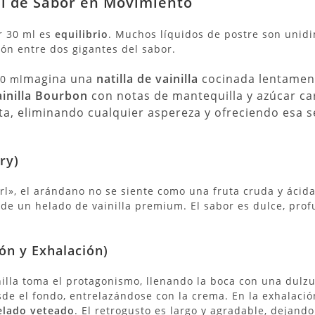
il de Sabor en Movimiento
r 30 ml es
equilibrio
. Muchos líquidos de postre son unidi
ión entre dos gigantes del sabor.
magina una
natilla de vainilla
cocinada lentament
30 ml
ainilla Bourbon
con notas de mantequilla y azúcar ca
ta, eliminando cualquier aspereza y ofreciendo esa
ry)
irl», el arándano no se siente como una fruta cruda y ácid
e un helado de vainilla premium. El sabor es dulce, prof
ón y Exhalación)
illa toma el protagonismo, llenando la boca con una dulzu
de el fondo, entrelazándose con la crema. En la exhalació
elado veteado
. El retrogusto es largo y agradable, dejando