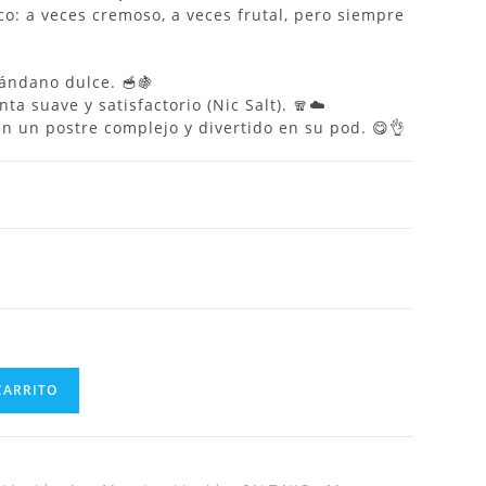
co: a veces cremoso, a veces frutal, pero siempre
rándano dulce. 🥣🍇
a suave y satisfactorio (Nic Salt). 🧣☁️
n un postre complejo y divertido en su pod. 😋👌
CARRITO