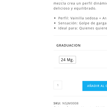
mezcla crea un perfil dinámi
delicioso y equilibrado.
Perfil: Vainilla sedosa + A
Sensación: Golpe de gargant
Ideal para: Quienes quiere
GRADUACION
24 Mg.
AÑADIR AL 
SKU:
NSJM0008