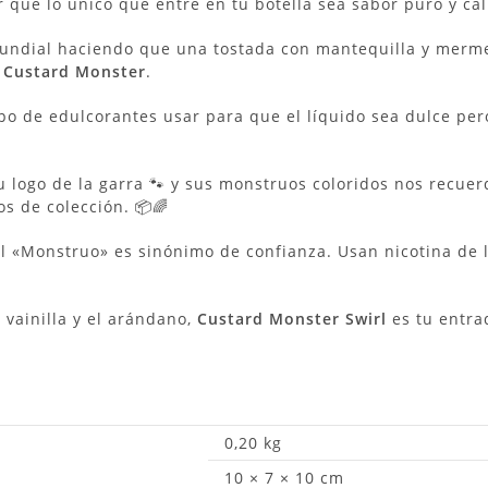
 que lo único que entre en tu botella sea sabor puro y ca
undial haciendo que una tostada con mantequilla y mermel
a
Custard Monster
.
 de edulcorantes usar para que el líquido sea dulce pero
u logo de la garra 🐾 y sus monstruos coloridos nos recuer
os de colección. 📦🌈
 «Monstruo» es sinónimo de confianza. Usan nicotina de la 
a vainilla y el arándano,
Custard Monster Swirl
es tu entrad
0,20 kg
10 × 7 × 10 cm