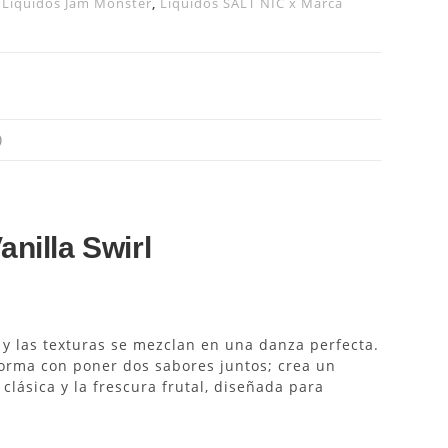
,
Liquidos Jam Monster
,
Liquidos SALT NIC x Marca
)
nilla Swirl
 y las texturas se mezclan en una danza perfecta.
onforma con poner dos sabores juntos; crea un
 clásica y la frescura frutal, diseñada para