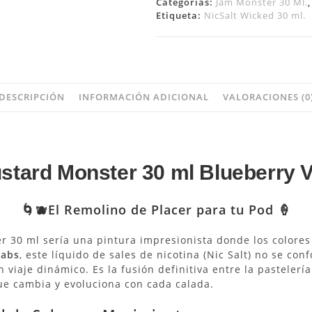
Categorías:
Jam Monster 30 Ml.
Etiqueta:
NicSalt Wicked 30 ml.
DESCRIPCIÓN
INFORMACIÓN ADICIONAL
VALORACIONES (0
ustard Monster 30 ml Blueberry Va
🌀🫐El Remolino de Placer para tu Pod 🍦
er 30 ml sería una pintura impresionista donde los colores
Labs
, este líquido de sales de nicotina (Nic Salt) no se c
 viaje dinámico. Es la fusión definitiva entre la pastelería
e cambia y evoluciona con cada calada.