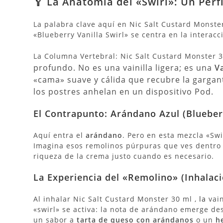
🥄 La
Anatomía
del «Swirl»: Un Perf
La palabra clave aquí en Nic Salt Custard Monste
«Blueberry Vanilla Swirl» se centra en la interacc
La Columna Vertebral: Nic Salt Custard Monster 
profundo. No es una vainilla ligera; es una
V
«cama» suave y cálida que recubre la gargan
los postres anhelan en un dispositivo Pod.
El Contrapunto: Arándano Azul (Blueber
Aquí entra el
arándano
. Pero en esta mezcla «Sw
Imagina esos remolinos púrpuras que ves dentro d
riqueza de la crema justo cuando es necesario.
La Experiencia del «Remolino» (Inhalaci
Al inhalar Nic Salt Custard Monster 30 ml ,
la
vain
«swirl» se activa: la nota de arándano emerge des
un sabor a
tarta de queso con arándanos
o un
h