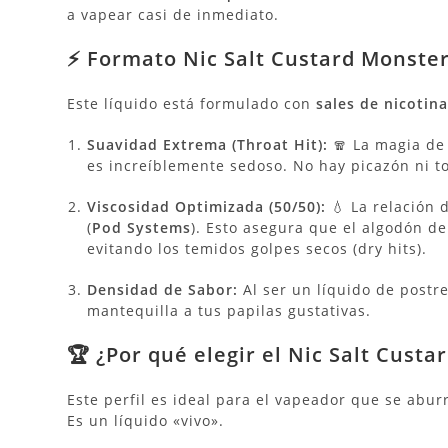
a vapear casi de inmediato.
⚡ Formato Nic Salt Custard Monster 
Este líquido está formulado con
sales de nicotin
Suavidad Extrema (Throat Hit):
🧣 La magia de
es increíblemente sedoso. No hay picazón ni to
Viscosidad Optimizada (50/50):
💧 La relación 
(
Pod Systems
). Esto asegura que el algodón d
evitando los temidos golpes secos (dry hits).
Densidad de Sabor:
Al ser un líquido de postre
mantequilla a tus papilas gustativas.
🏆 ¿Por qué elegir el Nic Salt Cust
Este perfil es ideal para el vapeador que se aburr
Es un líquido «vivo».