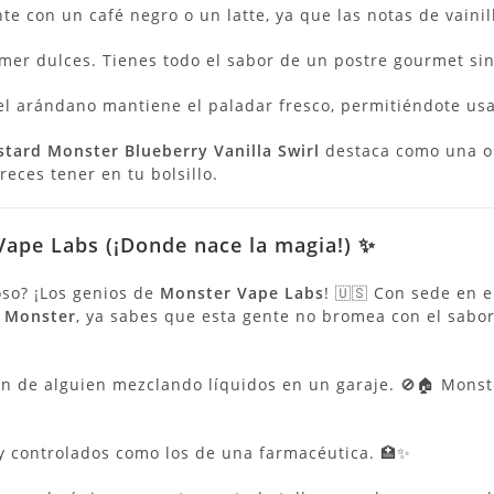
 con un café negro o un latte, ya que las notas de vainil
omer dulces. Tienes todo el sabor de un postre gourmet sin 
el arándano mantiene el paladar fresco, permitiéndote usa
stard Monster Blueberry Vanilla Swirl
destaca como una o
eces tener en tu bolsillo.
Vape Labs (¡Donde nace la magia!) ✨
oso? ¡Los genios de
Monster Vape Labs
! 🇺🇸 Con sede en e
 Monster
, ya sabes que esta gente no bromea con el sabor
n de alguien mezclando líquidos en un garaje. 🚫🏠 Monst
 y controlados como los de una farmacéutica. 🏥✨