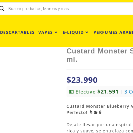
 DESCARTABLES
VAPES
E-LIQUID
PERFUMES ARAB
Custard Monster S
ml.
$
23.990
$21.591
💵 Efectivo
3 C
|
Custard Monster Blueberry V
Perfecto! 🌀🫐🍦
Déjate llevar por una espira
rica y suave, se entrelaza c