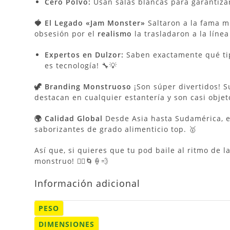
Cero Polvo:
Usan salas blancas para garantizar
🍓 El Legado «Jam Monster»
Saltaron a la fama m
obsesión por el
realismo
la trasladaron a la líne
Expertos en Dulzor:
Saben exactamente qué tipo
es tecnología! 🔧💡
🦖 Branding Monstruoso
¡Son súper divertidos! S
destacan en cualquier estantería y son casi objet
🌍 Calidad Global
Desde Asia hasta Sudamérica, el
saborizantes de grado alimenticio top. 🥇
Así que, si quieres que tu pod baile al ritmo de l
monstruo! 🧟‍♂️🌀🍦💨
Información adicional
PESO
DIMENSIONES