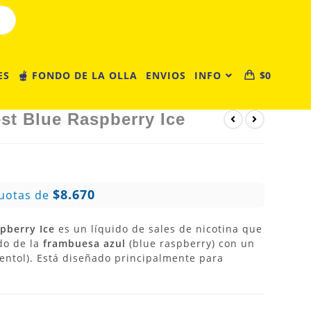
ES
🫕 FONDO DE LA OLLA
ENVIOS
INFO
$
0
est Blue Raspberry Ice
$8.670
uotas de
spberry Ice
es un líquido de sales de nicotina que
do de la
frambuesa azul
(blue raspberry) con un
entol).
Está diseñado principalmente para