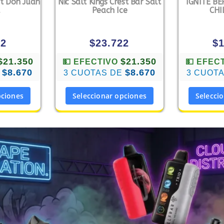
st Don Juan
Nic Salt Kings Crest Bar Salt
IGNITE B
Peach Ice
CHI
22
$
23.722
$
$21.350
$21.350
💵 EFECTIVO
💵 EFEC
$8.670
$8.670
E
3 CUOTAS DE
3 CUOT
pciones
Seleccionar opciones
Selecci