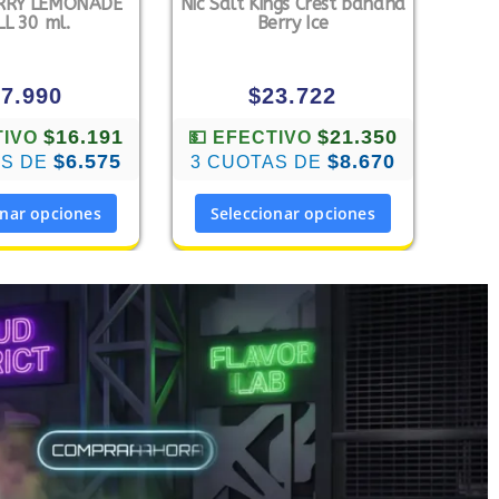
ERRY LEMONADE
Nic Salt Kings Crest banana
LL 30 ml.
Berry Ice
17.990
$
23.722
$16.191
$21.350
TIVO
💵 EFECTIVO
$6.575
$8.670
AS DE
3 CUOTAS DE
onar opciones
Seleccionar opciones