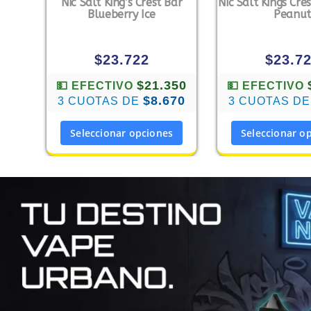
Nic Salt King’s Crest Bar
Nic Salt Kings Cre
Blueberry Ice
Peanut
$
23.722
$
23.7
$21.350
💵 EFECTIVO
💵 EFECTIVO
$8.670
3 CUOTAS DE
3 CUOTAS D
Seleccionar opciones
Seleccionar o