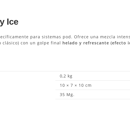
y Ice
pecíficamente para sistemas pod.
Ofrece una mezcla intens
 clásico) con un golpe final
helado y refrescante (efecto i
0,2 kg
10 × 7 × 10 cm
35 Mg.