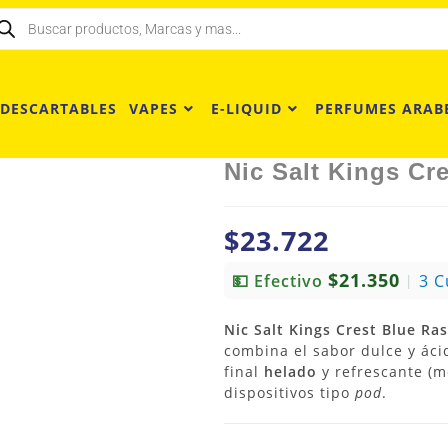
 DESCARTABLES
VAPES
E-LIQUID
PERFUMES ARAB
Nic Salt Kings Cr
$
23.722
$21.350
💵 Efectivo
3 C
|
Nic Salt Kings Crest Blue Ra
combina el sabor dulce y áci
final
helado
y refrescante (m
dispositivos tipo
pod
.