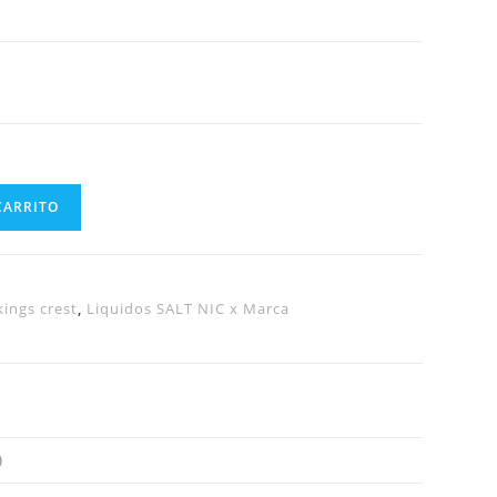
CARRITO
kings crest
,
Liquidos SALT NIC x Marca
)