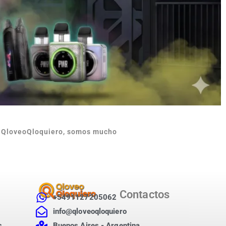
n QloveoQloquiero, somos mucho
Contactos
+5491127205062
info@qloveoqloquiero
s
Buenos Aires - Argentina