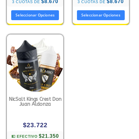
$8.670
$8.670
3 CUOTAS DE
3 CUOTAS DE
Seleccionar Opciones
Seleccionar Opciones
NicSalt Kings Crest Don
Juan Aldonza
$
23.722
$21.350
💵 EFECTIVO