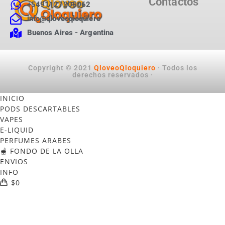
Contactos
+5491127205062
info@qloveoqloquiero
Buenos Aires - Argentina
Copyright © 2021
QloveoQloquiero
· Todos los
derechos reservados ·
INICIO
PODS DESCARTABLES
VAPES
E-LIQUID
PERFUMES ARABES
🫕 FONDO DE LA OLLA
ENVIOS
INFO
$
0