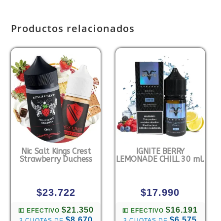
Productos relacionados
Nic Salt Kings Crest
IGNITE BERRY
Strawberry Duchess
LEMONADE CHILL 30 ml.
$
23.722
$
17.990
$21.350
$16.191
💵 EFECTIVO
💵 EFECTIVO
$8.670
$6.575
3 CUOTAS DE
3 CUOTAS DE