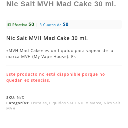
Nic Salt MVH Mad Cake 30 ml.
$0
$0
|
💵 Efectivo
3 Cuotas de
Nic Salt MVH Mad Cake 30 ml.
«MVH Mad Cake» es un líquido para vapear de la
marca MVH (My Vape House). Es
Este producto no está disponible porque no
quedan existencias.
SKU:
N/D
Categorías:
Frutales
,
Liquidos SALT NIC x Marca
,
Nics Salt
MVH