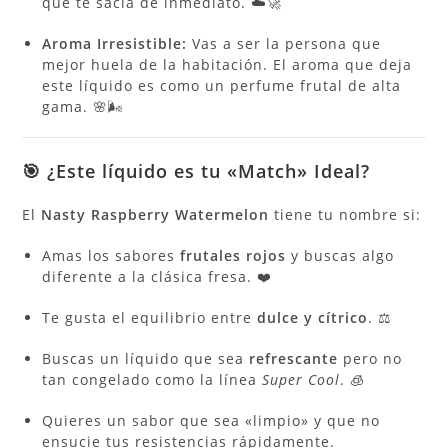
que te sacia de inmediato. ☁️🚀
Aroma Irresistible:
Vas a ser la persona que
mejor huela de la habitación. El aroma que deja
este líquido es como un perfume frutal de alta
gama. 🌸🌬️
🎯 ¿Este líquido es tu «Match» Ideal?
El
Nasty Raspberry Watermelon
tiene tu nombre si:
Amas los sabores
frutales rojos
y buscas algo
diferente a la clásica fresa. ❤️
Te gusta el equilibrio entre
dulce y cítrico
. ⚖️
Buscas un líquido que sea
refrescante
pero no
tan congelado como la línea
Super Cool
. 🧊
Quieres un sabor que sea «limpio» y que no
ensucie tus resistencias rápidamente.