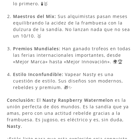
lo primero. 🧪🥇
Maestros del Mix:
Sus alquimistas pasan meses
equilibrando la acidez de la frambuesa con la
dulzura de la sandía. No lanzan nada que no sea
un 10/10. 🥇
Premios Mundiales:
Han ganado trofeos en todas
las ferias internacionales importantes, desde
«Mejor Marca» hasta «Mejor Innovación». 🌍🏆
Estilo Inconfundible:
Vapear Nasty es una
cuestión de estilo. Sus diseños son modernos,
rebeldes y premium. 🎁✨
Conclusión:
El
Nasty Raspberry Watermelon
es la
unión perfecta de dos mundos. Es la sandía que ya
amas, pero con una actitud rebelde gracias a la
frambuesa. Es jugoso, es eléctrico y es, sin duda,
Nasty
.
¿Estás listo para que esta explosión roja conquiste