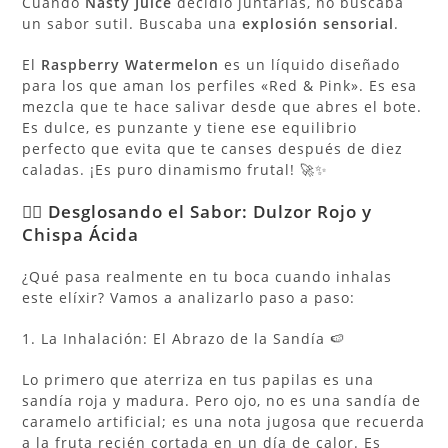
Cuando
Nasty Juice
decidió juntarlas, no buscaba
un sabor sutil. Buscaba una
explosión sensorial
.
El
Raspberry Watermelon
es un líquido diseñado
para los que aman los perfiles «Red & Pink». Es esa
mezcla que te hace salivar desde que abres el bote.
Es dulce, es punzante y tiene ese equilibrio
perfecto que evita que te canses después de diez
caladas. ¡Es puro dinamismo frutal! 🚀✨
🕵️‍♂️ Desglosando el Sabor: Dulzor Rojo y
Chispa Ácida
¿Qué pasa realmente en tu boca cuando inhalas
este elíxir? Vamos a analizarlo paso a paso:
1. La Inhalación: El Abrazo de la Sandía 🍉
Lo primero que aterriza en tus papilas es una
sandía roja y madura. Pero ojo, no es una sandía de
caramelo artificial; es una nota jugosa que recuerda
a la fruta recién cortada en un día de calor. Es