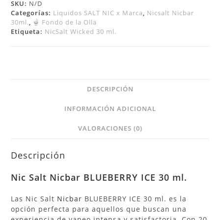
SKU:
N/D
Categorías:
Liquidos SALT NIC x Marca
,
Nicsalt Nicbar
30ml.
,
🫕 Fondo de la Olla
Etiqueta:
NicSalt Wicked 30 ml.
DESCRIPCIÓN
INFORMACIÓN ADICIONAL
VALORACIONES (0)
Descripción
Nic Salt
Nicbar BLUEBERRY ICE 30 ml.
Las Nic Salt
Nicbar
BLUEBERRY ICE 30 ml. es la
opción perfecta para aquellos que buscan una
experiencia de vapeo intensa y satisfactoria. Con 20