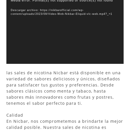
Reproductor
Media error: Format(s) not supported or source(s) not found
de
Descargar archivo: https://nikbarofficial.com/wp-
vídeo
content/uploads/2023/09/Video-Web-Nikbar-Eliquid-vlc-web.mp4?_=1
las sales de nicotina Nicbar está disponible en una
variedad de sabores deliciosos y únicos, diseñados
para satisfacer tus gustos y preferencias. Desde
sabores clásicos como menta y tabaco, hasta
sabores más innovadores como frutas y postres,
tenemos el sabor perfecto para ti.
Calidad
En Nicbar, nos comprometemos a brindarte la mejor
calidad posible. Nuestra sales de nicotina es