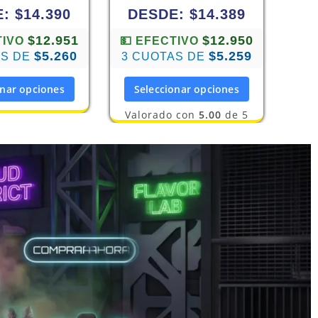
E:
$
14.390
DESDE:
$
14.389
$12.951
$12.950
TIVO
💵 EFECTIVO
$5.260
$5.259
AS DE
3 CUOTAS DE
onar opciones
Seleccionar opciones
Valorado con
5.00
de 5