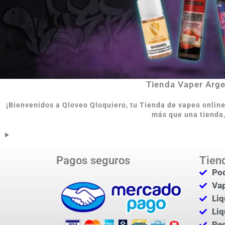
Tienda Vaper Argen
¡Bienvenidos a Qloveo Qloquiero, tu Tienda de vapeo onlin
más que una tienda,
Pagos seguros
Tien
Pod
Va
Liq
Liq
Res