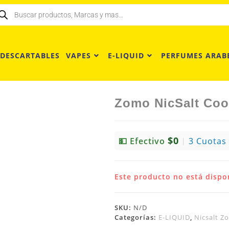
 DESCARTABLES
VAPES
E-LIQUID
PERFUMES ARAB
Zomo NicSalt Coo
$0
💵 Efectivo
3 Cuotas
|
Este producto no está dispo
SKU:
N/D
Categorías:
E-LIQUID
,
Nicsalt Z