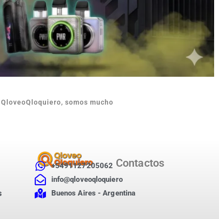
n QloveoQloquiero, somos mucho
Contactos
+5491127205062
info@qloveoqloquiero
s
Buenos Aires - Argentina