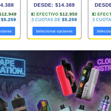
14.388
DESDE:
$
14.389
DESD
$12.949
$12.950
💵 EFECTIVO
💵 EFEC
$5.259
$5.259
E
3 CUOTAS DE
3 CUOT
pciones
Seleccionar opciones
Selecci