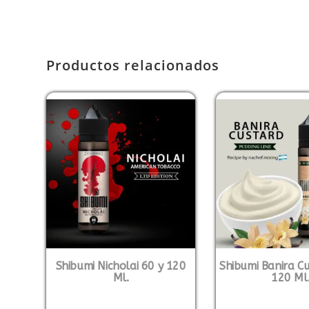
Productos relacionados
Shibumi Nicholai 60 y 120
Shibumi Banira Cu
Ml.
120 Ml