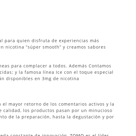
eal para quien disfruta de experiencias más
nen nicotina “súper smooth” y creamos sabores
líneas para complacer a todos. Además Contamos
cidas; y la famosa línea Ice con el toque especial
tán disponibles en 3mg de nicotina
el mayor retorno de los comentarios activos y la
e calidad, los productos pasan por un minucioso
o de la preparación, hasta la degustación y por
ueda constante de innovación,
ZOMO
es el líder