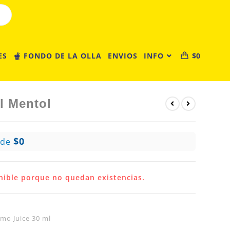
ES
🫕 FONDO DE LA OLLA
ENVIOS
INFO
$
0
l Mentol
$0
 de
nible porque no quedan existencias.
omo Juice 30 ml