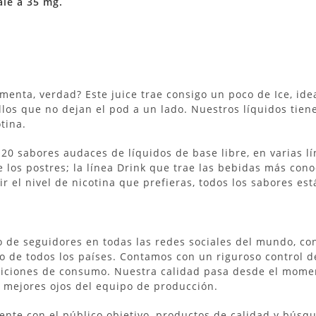
le a 35 mg.
 menta, verdad? Este juice trae consigo un poco de Ice, id
los que no dejan el pod a un lado. Nuestros líquidos tie
tina.
20 sabores audaces de líquidos de base libre, en varias 
 los postres; la línea Drink que trae las bebidas más cono
ir el nivel de nicotina que prefieras, todos los sabores es
de seguidores en todas las redes sociales del mundo, con 
o de todos los países. Contamos con un riguroso control d
iciones de consumo. Nuestra calidad pasa desde el moment
 mejores ojos del equipo de producción.
ente con el público objetivo, productos de calidad y búsq