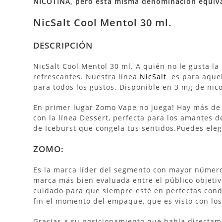
NICOTINA, pero esta misma denominación equiva
NicSalt Cool Mentol 30 ml.
DESCRIPCIÓN
NicSalt Cool Mentol 30 ml. A quién no le gusta la
refrescantes. Nuestra línea
NicSalt
es para aquel
para todos los gustos. Disponible en 3 mg de nico
En primer lugar Zomo Vape no juega! Hay más de 
con la línea Dessert, perfecta para los amantes de
de Iceburst que congela tus sentidos.
Puedes eleg
ZOMO:
Es la marca líder del segmento con mayor número 
marca más bien evaluada entre el público objetiv
cuidado para que siempre esté en perfectas cond
fin el momento del empaque, que es visto con los
Gracias a su posicionamiento que habla directam