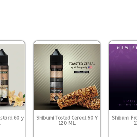
stard 60 y
Shibumi Tosted Cereal 60 Y
Shibumi Fr
.
120 ML.
1