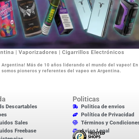
tina | Vaporizadores | Cigarrillos Electrónicos
e Argentina
!
Más de 10 años liderando el mundo del vapeo! E
 somos pioneros y referentes del vapeo en Argentina.
da
Politicas
s Descartables
Politica de envios
pes
Política de Privacidad
uidos Sales
Términos y Condicione
uidos Freebase
Aviso Legal
istencias