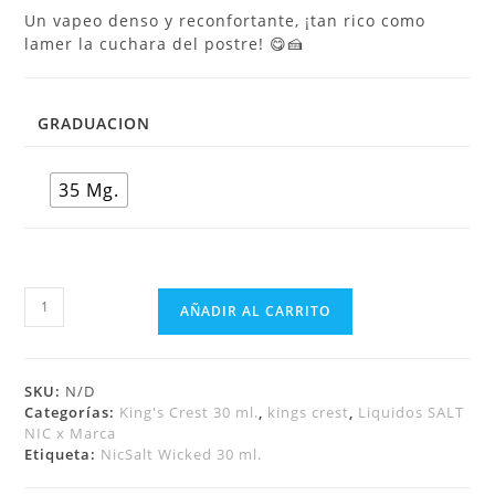
Un vapeo denso y reconfortante, ¡tan rico como
lamer la cuchara del postre! 😋🍰
GRADUACION
35 Mg.
AÑADIR AL CARRITO
SKU:
N/D
Categorías:
King's Crest 30 ml.
,
kings crest
,
Liquidos SALT
NIC x Marca
Etiqueta:
NicSalt Wicked 30 ml.