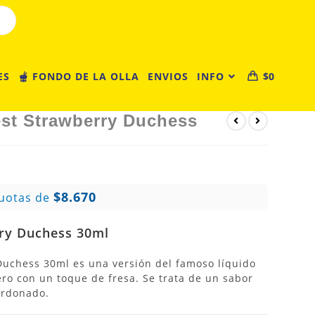
ES
🫕 FONDO DE LA OLLA
ENVIOS
INFO
$
0
est Strawberry Duchess
$8.670
uotas de
rry Duchess 30ml
 Duchess 30ml es una versión del famoso líquido
ero con un toque de fresa.
Se trata de un sabor
ardonado.