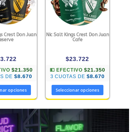
gs Crest Don Juan
Nic Salt Kings Crest Don Juan
eserve
Cafe
23.722
$
23.722
$21.350
$21.350
TIVO
💵 EFECTIVO
$8.670
$8.670
AS DE
3 CUOTAS DE
onar opciones
Seleccionar opciones