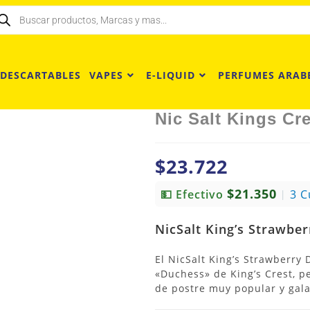
 DESCARTABLES
VAPES
E-LIQUID
PERFUMES ARAB
Nic Salt Kings Cr
$
23.722
$21.350
💵 Efectivo
3 C
|
NicSalt King’s Strawbe
El NicSalt King’s Strawberry
«Duchess» de King’s Crest, p
de postre muy popular y gal