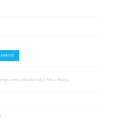
CARRITO
kings crest
,
Liquidos SALT NIC x Marca
)