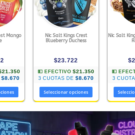
rest Mango
Nic Salt Kings Crest
Nic Salt Kin
e
Blueberry Duchess
R
22
$
23.722
$
$21.350
$21.350
💵 EFECTIVO
💵 EFEC
$8.670
$8.670
E
3 CUOTAS DE
3 CUOT
pciones
Seleccionar opciones
Selecci