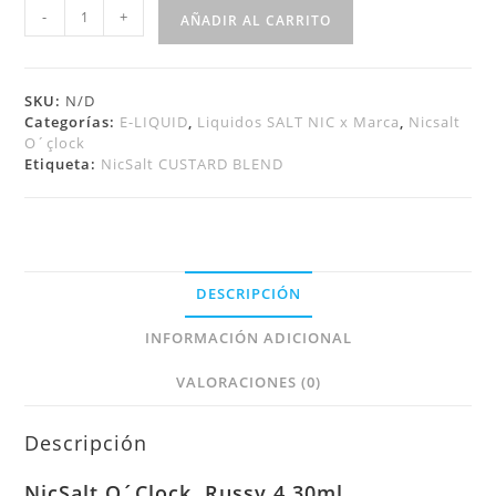
-
+
AÑADIR AL CARRITO
SKU:
N/D
Categorías:
E-LIQUID
,
Liquidos SALT NIC x Marca
,
Nicsalt
O´çlock
Etiqueta:
NicSalt CUSTARD BLEND
DESCRIPCIÓN
INFORMACIÓN ADICIONAL
VALORACIONES (0)
Descripción
NicSalt
O´Clock Russy 4 30ml.