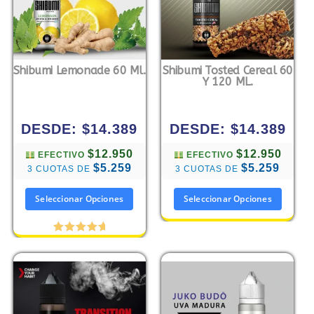
Shibumi Lemonade 60 Ml.
Shibumi Tosted Cereal 60
Y 120 ML.
DESDE:
$
14.389
DESDE:
$
14.389
$12.950
$12.950
EFECTIVO
EFECTIVO
$5.259
$5.259
3 CUOTAS DE
3 CUOTAS DE
Seleccionar Opciones
Seleccionar Opciones
Valorado
con
5.00
de 5