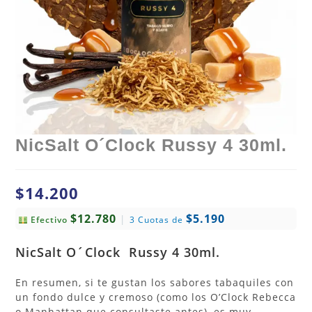
NicSalt O´Clock Russy 4 30ml.
$
14.200
$12.780
$5.190
|
Efectivo
3 Cuotas de
NicSalt
O´Clock Russy 4 30ml.
En resumen, si te gustan los sabores tabaquiles con
un fondo dulce y cremoso (como los O’Clock Rebecca
o Manhattan que consultaste antes), es muy