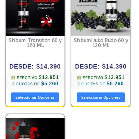
Shibumi Transition 60 y
Shibumi Juko Budo 60 y
120 Ml.
120 Ml.
DESDE:
$
14.390
DESDE:
$
14.390
$12.951
$12.951
EFECTIVO
EFECTIVO
$5.260
$5.260
3 CUOTAS DE
3 CUOTAS DE
Seleccionar Opciones
Seleccionar Opciones