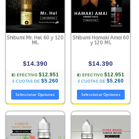
Shibumi Mr. Hel 60 y 120
Shibumi Hamaki Amai 60
Ml.
y 120 Ml.
$
14.390
$
14.390
$12.951
$12.951
💵 EFECTIVO
💵 EFECTIVO
$5.260
$5.260
3 CUOTAS DE
3 CUOTAS DE
Seleccionar Opciones
Seleccionar Opciones