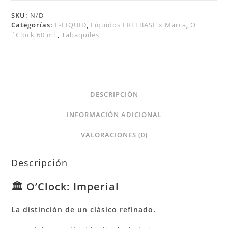
SKU:
N/D
Categorías:
E-LIQUID
,
Líquidos FREEBASE x Marca
,
O
´Clock 60 ml.
,
Tabaquiles
DESCRIPCIÓN
INFORMACIÓN ADICIONAL
VALORACIONES (0)
Descripción
🏛️ O’Clock: Imperial
La distinción de un clásico refinado.