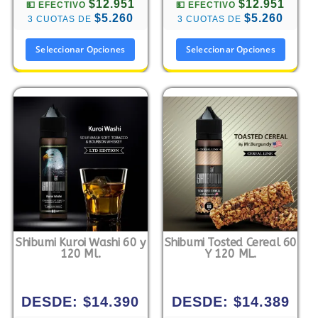
$12.951
$12.951
💵 EFECTIVO
💵 EFECTIVO
$5.260
$5.260
3 CUOTAS DE
3 CUOTAS DE
Seleccionar Opciones
Seleccionar Opciones
Shibumi Kuroi Washi 60 y
Shibumi Tosted Cereal 60
120 Ml.
Y 120 ML.
DESDE:
$
14.390
DESDE:
$
14.389