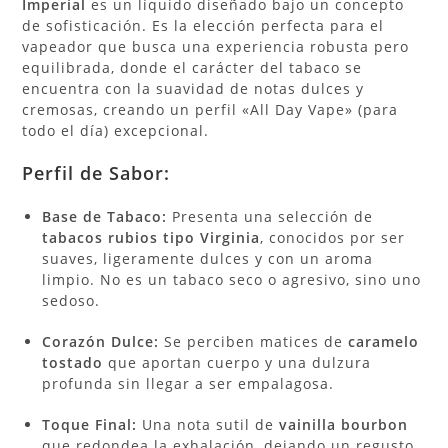
Imperial
es un líquido diseñado bajo un concepto
de sofisticación. Es la elección perfecta para el
vapeador que busca una experiencia robusta pero
equilibrada, donde el carácter del tabaco se
encuentra con la suavidad de notas dulces y
cremosas, creando un perfil «All Day Vape» (para
todo el día) excepcional.
Perfil de Sabor:
Base de Tabaco:
Presenta una selección de
tabacos rubios tipo Virginia
, conocidos por ser
suaves, ligeramente dulces y con un aroma
limpio. No es un tabaco seco o agresivo, sino uno
sedoso.
Corazón Dulce:
Se perciben matices de
caramelo
tostado
que aportan cuerpo y una dulzura
profunda sin llegar a ser empalagosa.
Toque Final:
Una nota sutil de
vainilla bourbon
que redondea la exhalación, dejando un regusto