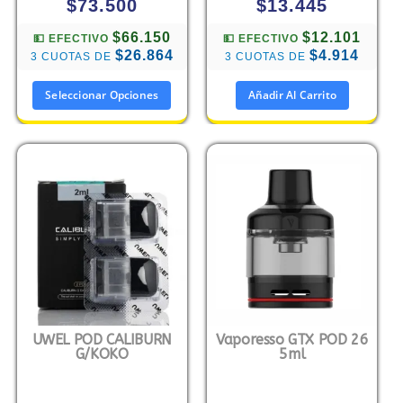
$
73.500
$
13.445
$66.150
$12.101
💵 EFECTIVO
💵 EFECTIVO
$26.864
$4.914
3 CUOTAS DE
3 CUOTAS DE
Seleccionar Opciones
Añadir Al Carrito
UWEL POD CALIBURN
Vaporesso GTX POD 26
G/KOKO
5ml