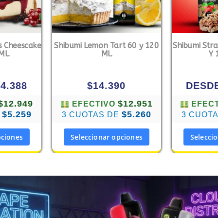
s Cheescake
Shibumi Lemon Tart 60 y 120
Shibumi Str
Ml.
Ml.
Y 
14.388
$
14.390
DESD
$12.949
$12.951
EFECTIVO
EFEC
$5.259
$5.260
E
3 CUOTAS DE
3 CUOT
pciones
Seleccionar opciones
Selecci