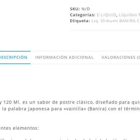
SKU:
N/D
Categorías:
E-LIQUID
,
Líquidos 
Etiqueta:
Liq. Shibumi BANIRA 
DESCRIPCIÓN
INFORMACIÓN ADICIONAL
VALORACIONES (0
y 120 Ml. es un sabor de postre clásico, diseñado para qu
a palabra japonesa para «vainilla» (Banira) con el términ
ientes elementos: