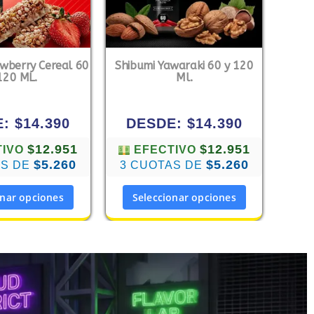
awberry Cereal 60
Shibumi Yawaraki 60 y 120
120 ML.
Ml.
E:
$
14.390
DESDE:
$
14.390
$12.951
$12.951
TIVO
EFECTIVO
$5.260
$5.260
AS DE
3 CUOTAS DE
onar opciones
Seleccionar opciones