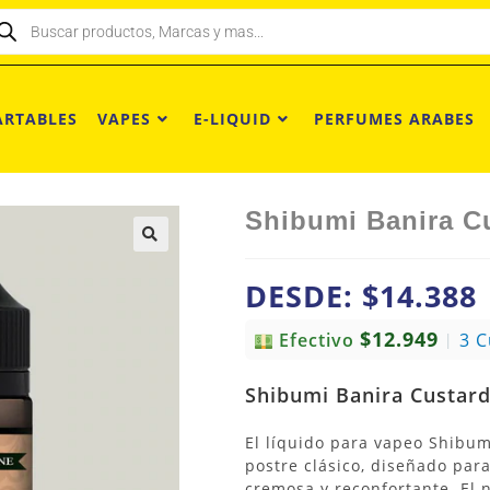
ARTABLES
VAPES
E-LIQUID
PERFUMES ARABES
Shibumi Banira Cu
DESDE:
$
14.388
$12.949
Efectivo
3 
|
Shibumi Banira Custard
El líquido para vapeo Shibum
postre clásico, diseñado par
cremosa y reconfortante. El