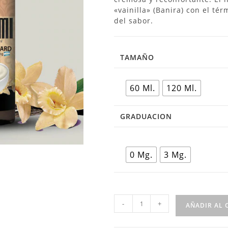
«vainilla» (Banira) con el té
del sabor.
TAMAÑO
60 Ml.
120 Ml.
GRADUACION
0 Mg.
3 Mg.
-
+
AÑADIR AL 