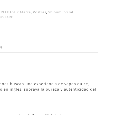
FREEBASE x Marca
,
Postres
,
Shibumi 60 ml.
CUSTARD
)
ienes buscan una experiencia de vapeo dulce,
o en inglés, subraya la pureza y autenticidad del