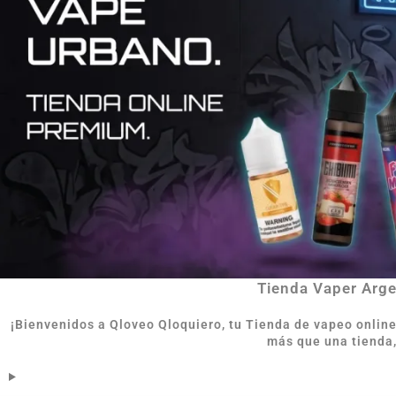
Tienda Vaper Argen
¡Bienvenidos a Qloveo Qloquiero, tu Tienda de vapeo onlin
más que una tienda,