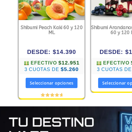
Shibumi Peach Kaki 60 y 120
Shibumi Arandano
Ml.
60 y 120 
DESDE:
$
14.390
DESDE:
$
$12.951
EFECTIVO
EFECTIVO
$5.260
3 CUOTAS DE
3 CUOTAS D
Seleccionar opciones
Seleccionar o
Valorado
con
5.00
de 5