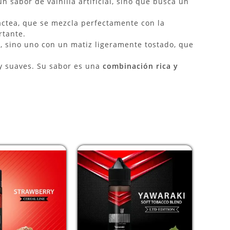
un sabor de vainilla artificial, sino que busca un
láctea, que se mezcla perfectamente con la
rtante.
e, sino uno con un matiz ligeramente tostado, que
 y suaves. Su sabor es una
combinación rica y