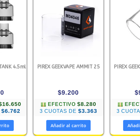
TANK 4.5ml
PIREX GEEKVAPE AMMIT 25
PIREX GEE
00
$
9.200
$
$16.650
$8.280
EFECTIVO
EFEC
$6.762
$3.363
E
3 CUOTAS DE
3 CUOT
rrito
Añadir al carrito
Añadi