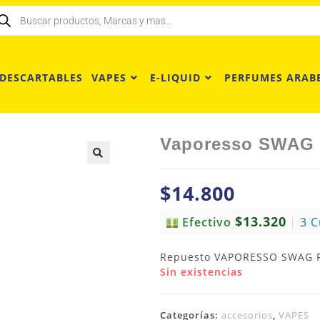
 DESCARTABLES
VAPES
E-LIQUID
PERFUMES ARAB
Vaporesso SWAG 
$
14.800
$13.320
Efectivo
3 
|
Repuesto VAPORESSO SWAG PO
Sin existencias
Categorías:
accesorios
,
VAPES