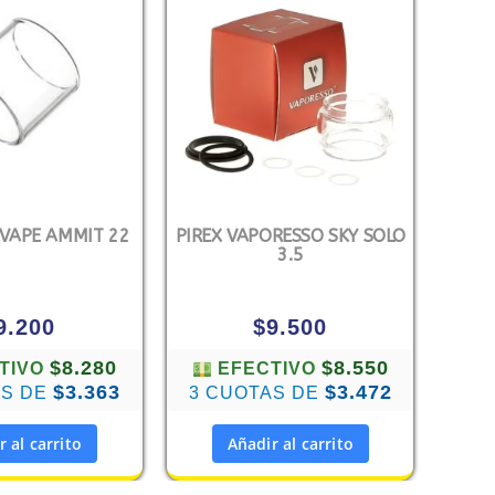
KVAPE AMMIT 22
PIREX VAPORESSO SKY SOLO
3.5
9.200
$
9.500
$8.280
$8.550
TIVO
EFECTIVO
$3.363
$3.472
AS DE
3 CUOTAS DE
r al carrito
Añadir al carrito