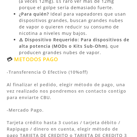
(a veces 12mg). Es raro ver más de 12mg
porque el golpe sería demasiado fuerte.
¿Para quién?
Ideal para vapeadores que usan
dispositivos grandes, buscan grandes nubes
de vapor o quieren reducir su consumo de
nicotina a niveles muy bajos.
⚠️ Dispositivo Requerido:
Para dispositivos de
alta potencia (MODs o Kits Sub-Ohm)
, que
producen grandes nubes de vapor.
💳
METODOS PAGO
-Transferencia O Efectivo (10%off)
Al finalizar el pedido, elegir método de pago, una
vez realizado nos pondremos en contacto contigo
para enviarte CBU.
-Mercado Pago.
Tarjeta crédito hasta 3 cuotas / tarjeta débito /
Rapipago / dinero en cuenta,
elegir método de
pago TARJETA DE CREDITO o TARJETA DE CREDITO 3