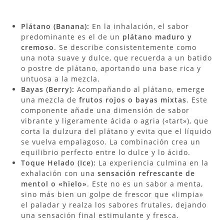
Plátano (Banana):
En la inhalación, el sabor
predominante es el de un
plátano maduro y
cremoso
. Se describe consistentemente como
una nota suave y dulce, que recuerda a un batido
o postre de plátano, aportando una base rica y
untuosa a la mezcla.
Bayas (Berry):
Acompañando al plátano, emerge
una mezcla de
frutos rojos o bayas mixtas
. Este
componente añade una dimensión de sabor
vibrante y ligeramente ácida o agria («tart»), que
corta la dulzura del plátano y evita que el líquido
se vuelva empalagoso. La combinación crea un
equilibrio perfecto entre lo dulce y lo ácido.
Toque Helado (Ice):
La experiencia culmina en la
exhalación con una
sensación refrescante de
mentol o «hielo»
. Este no es un sabor a menta,
sino más bien un golpe de frescor que «limpia»
el paladar y realza los sabores frutales, dejando
una sensación final estimulante y fresca.