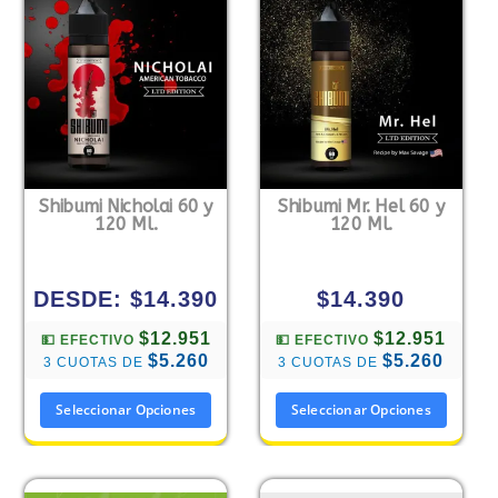
Shibumi Nicholai 60 y
Shibumi Mr. Hel 60 y
120 Ml.
120 Ml.
DESDE:
$
14.390
$
14.390
$12.951
$12.951
💵 EFECTIVO
💵 EFECTIVO
$5.260
$5.260
3 CUOTAS DE
3 CUOTAS DE
Seleccionar Opciones
Seleccionar Opciones