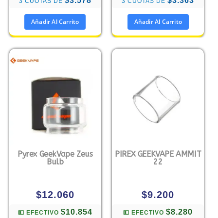
$3.578
$3.363
3 CUOTAS DE
3 CUOTAS DE
Añadir Al Carrito
Añadir Al Carrito
Pyrex GeekVape Zeus
PIREX GEEKVAPE AMMIT
Bulb
22
$
12.060
$
9.200
$10.854
$8.280
💵 EFECTIVO
💵 EFECTIVO