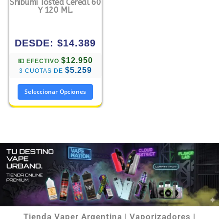
Shibumi Tosted Cereal 60
Y 120 ML.
DESDE:
$
14.389
$12.950
💵 EFECTIVO
$5.259
3 CUOTAS DE
Seleccionar Opciones
Tienda Vaper Argentina | Vaporizadores |