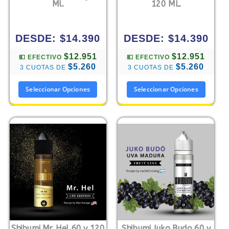
Ml.
120 ML.
DESDE:
$
14.390
DESDE:
$
14.390
$12.951
$12.951
💵 EFECTIVO
💵 EFECTIVO
$5.260
$5.260
3 CUOTAS DE
3 CUOTAS DE
Seleccionar Opciones
Seleccionar Opciones
Shibumi Mr. Hel 60 y 120
Shibumi Juko Budo 60 y