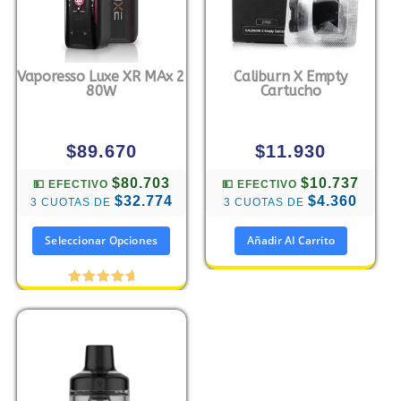
Vaporesso Luxe XR MAx 2
Caliburn X Empty
80W
Cartucho
$
89.670
$
11.930
$80.703
$10.737
💵 EFECTIVO
💵 EFECTIVO
$32.774
$4.360
3 CUOTAS DE
3 CUOTAS DE
Seleccionar Opciones
Añadir Al Carrito
Valorado
con
5.00
de 5