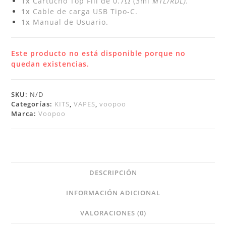
1x
Cartucho Top Fill de 0.7Ω (3ml
MTL/RDL).
1x
Cable de carga USB Tipo-C.
1x
Manual de Usuario.
Este producto no está disponible porque no
quedan existencias.
SKU:
N/D
Categorías:
KITS
,
VAPES
,
voopoo
Marca:
Voopoo
DESCRIPCIÓN
INFORMACIÓN ADICIONAL
VALORACIONES (0)