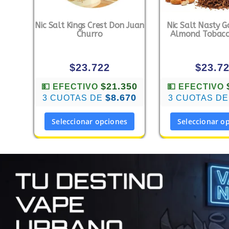
Nic Salt Kings Crest Don Juan
Nic Salt Nasty G
Churro
Almond Tobacc
$
23.722
$
23.7
$21.350
💵 EFECTIVO
💵 EFECTIVO
$8.670
3 CUOTAS DE
3 CUOTAS D
Seleccionar opciones
Seleccionar o