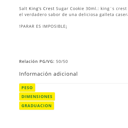
Salt
King’s Crest
Sugar Cookie 30ml.: king´s crest 
el verdadero sabor de una deliciosa galleta case
!PARAR ES IMPOSIBLE¡
Relación PG/VG:
50/50
Información adicional
PESO
DIMENSIONES
GRADUACION