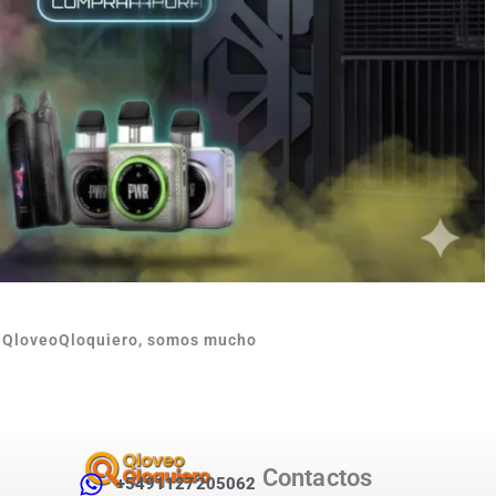
n QloveoQloquiero, somos mucho
Contactos
+5491127205062