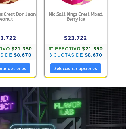
gs Crest Don Juan
Nic Salt Kings Crest Mixed
eanut
Berry Ice
23.722
$
23.722
$21.350
$21.350
TIVO
💵 EFECTIVO
$8.670
$8.670
AS DE
3 CUOTAS DE
onar opciones
Seleccionar opciones