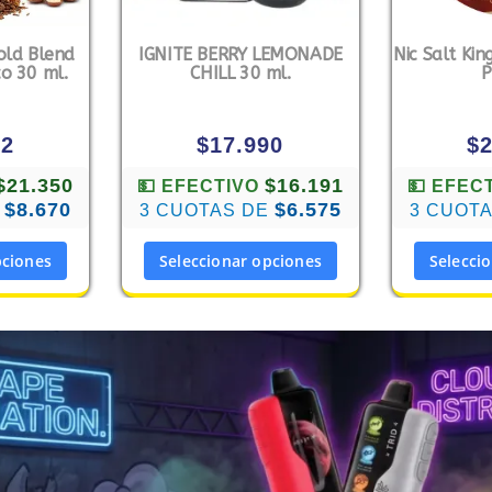
old Blend
IGNITE BERRY LEMONADE
Nic Salt Kin
o 30 ml.
CHILL 30 ml.
P
22
$
17.990
$
$21.350
$16.191
💵 EFECTIVO
💵 EFEC
$8.670
$6.575
E
3 CUOTAS DE
3 CUOT
pciones
Seleccionar opciones
Selecci