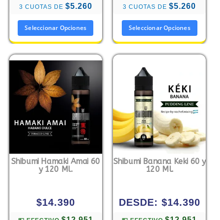
$5.260
$5.260
3 CUOTAS DE
3 CUOTAS DE
Seleccionar Opciones
Seleccionar Opciones
Shibumi Hamaki Amai 60
Shibumi Banana Keki 60 y
y 120 Ml.
120 Ml.
$
14.390
DESDE:
$
14.390
$12.951
$12.951